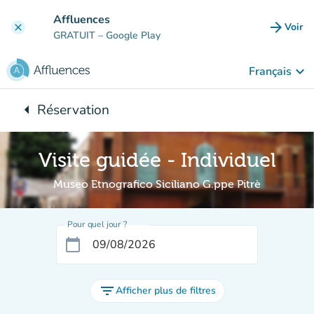
Aller au contenu principal
Affluences
arrow_forward
Voir
clear
(nouve
GRATUIT
– Google Play
keyboard_arrow_down
Français
arrow_left
Réservation
Retour à :
Visite guidée - Individuel
Museo Etnografico Siciliano G.ppe Pitrè
Pour quel jour ?
calendar_today
filter_list
Afficher plus de filtres