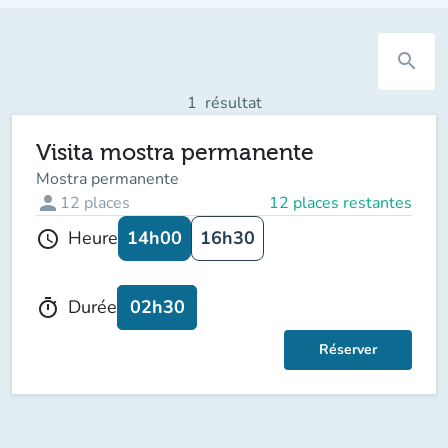
search
1
résultat
Visita mostra permanente
Mostra permanente
person
12
places
12 places restantes
14h00
16h30
Heure
schedule
02h30
Durée
timer
Réserver