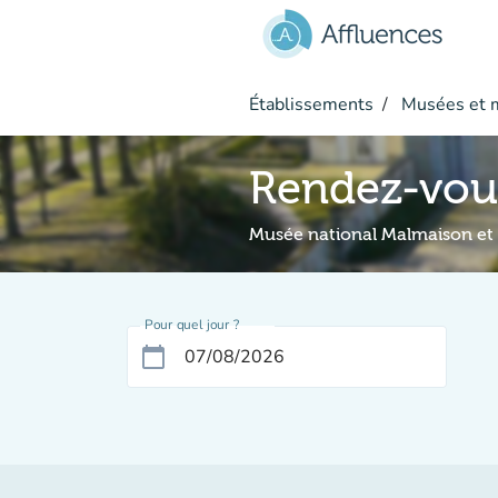
Aller au contenu principal
Établissements
Musées et 
Rendez-vou
Musée national Malmaison et
Pour quel jour ?
calendar_today