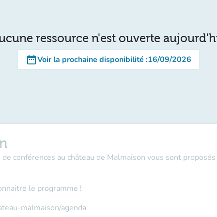
ucune ressource n'est ouverte aujourd'h
date_range
Voir la prochaine disponibilité
:
16/09/2026
on
es de conférences au château de Malmaison vous sont proposés 
onnaitre le programme !
hateau-malmaison/agenda