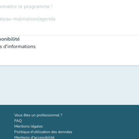
onnaitre le programme !
hateau-malmaison/agenda
onibilité
s d'informations
(nouvel onglet)
Vous êtes un professionnel ?
FAQ
Mentions légales
Politique d'utilisation des données
Mentions d'accessibilité