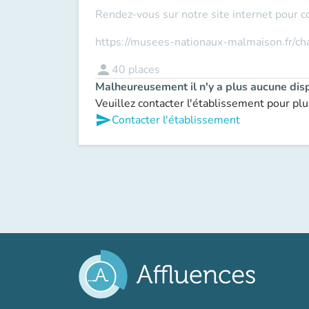
Rendez-vous sur notre site internet pour c
https://musees-nationaux-malmaison.fr/c
person
40
places
Malheureusement il n'y a plus aucune disp
Veuillez contacter l'établissement pour plu
send
Contacter l'établissement