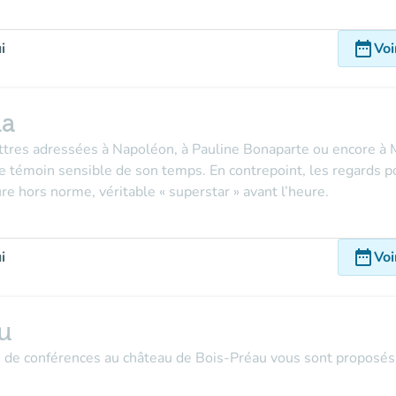
date_range
i
Voi
ma
ttres adressées à Napoléon, à Pauline Bonaparte ou encore à M
e témoin sensible de son temps. En contrepoint, les regards po
ure hors norme, véritable « superstar » avant l’heure.
date_range
i
Voi
u
s de conférences au château de Bois-Préau vous sont proposés 