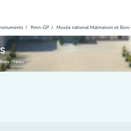
monuments
Rmn-GP
Musée national Malmaison et Bois
s
 Bois-Préau