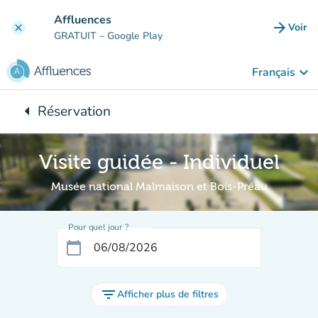
Aller au contenu principal
Affluences
arrow_forward
Voir
clear
(nouve
GRATUIT
– Google Play
keyboard_arrow_down
Français
arrow_left
Réservation
Retour à :
Visite guidée - Individuel
Musée national Malmaison et Bois-Préau
Pour quel jour ?
calendar_today
filter_list
Afficher plus de filtres