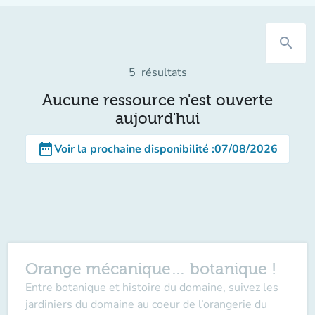
search
5
résultats
Aucune ressource n'est ouverte
aujourd'hui
date_range
Voir la prochaine disponibilité
:
07/08/2026
Orange mécanique… botanique !
Entre botanique et histoire du domaine, suivez les
jardiniers du domaine au coeur de l’orangerie du