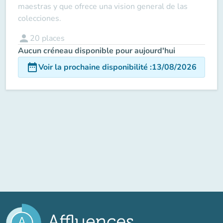
maestras y que ofrece una vision general de las
colecciones.
person
20
places
Aucun créneau disponible pour aujourd'hui
date_range
Voir la prochaine disponibilité
:
13/08/2026