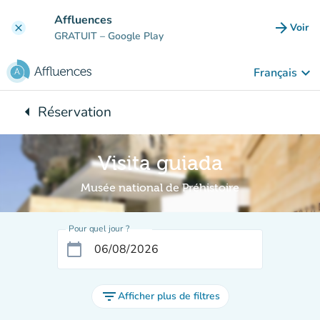
Aller au contenu principal
Affluences
arrow_forward
Voir
clear
(nouve
GRATUIT
– Google Play
keyboard_arrow_down
Français
arrow_left
Réservation
Retour à :
Visita guiada
Musée national de Préhistoire
Pour quel jour ?
calendar_today
filter_list
Afficher plus de filtres