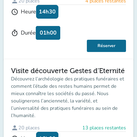
person
20
places
4 places restantes
14h30
Heure
schedule
01h00
Durée
timer
Réserver
Visite découverte Gestes d'Eternité
Découvrez l’archéologie des pratiques funéraires et
comment l’étude des restes humains permet de
mieux connaître les sociétés du passé. Nous
soulignerons l’ancienneté, la variété, et
l’universalité des pratiques funéraires au sein de
l’humanité.
person
20
places
13 places restantes