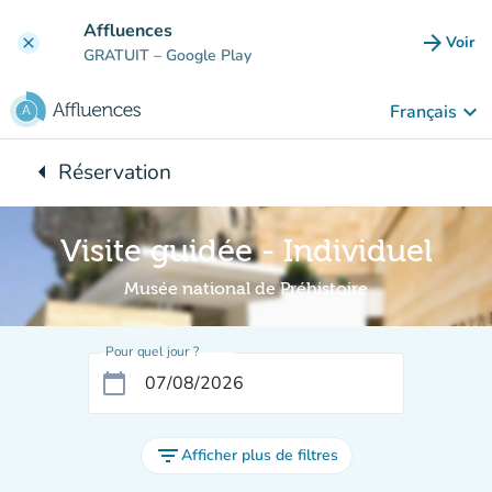
Aller au contenu principal
Affluences
arrow_forward
Voir
clear
(nouve
GRATUIT
– Google Play
keyboard_arrow_down
Français
arrow_left
Réservation
Retour à :
Visite guidée - Individuel
Musée national de Préhistoire
Pour quel jour ?
calendar_today
filter_list
Afficher plus de filtres