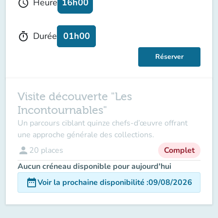
16h00
Heure
schedule
01h00
Durée
timer
Réserver
Visite découverte "Les
Incontournables"
Un parcours ciblant quinze chefs-d’œuvre offrant
une approche générale des collections.
person
20
places
Complet
Aucun créneau disponible pour aujourd'hui
date_range
Voir la prochaine disponibilité
:
09/08/2026