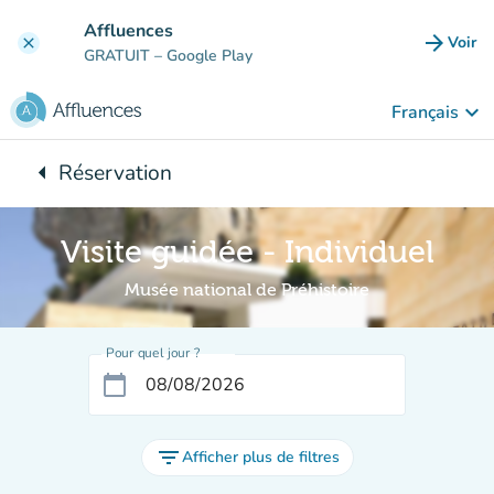
Aller au contenu principal
Affluences
arrow_forward
Voir
clear
(nouve
GRATUIT
– Google Play
keyboard_arrow_down
Français
arrow_left
Réservation
Retour à :
Visite guidée - Individuel
Musée national de Préhistoire
Pour quel jour ?
calendar_today
filter_list
Afficher plus de filtres