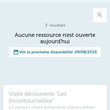
search
3
résultats
Aucune ressource n'est ouverte
aujourd'hui
date_range
Voir la prochaine disponibilité
:
09/08/2026
Visite découverte "Les
Incontournables"
Un parcours ciblant quinze chefs-d’œuvre offrant