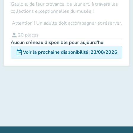
Gaulois, de leur croyance, de leur art, à travers les
collections exceptionnelles du musée !
Attention ! Un adulte doit accompagner
et réserver.
person
20
places
Aucun créneau disponible pour aujourd'hui
date_range
Voir la prochaine disponibilité
:
23/08/2026