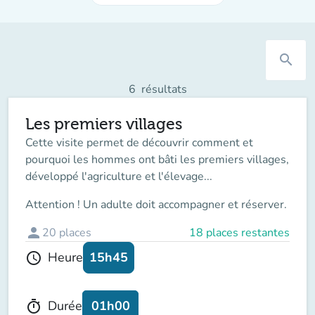
search
6
résultats
Les premiers villages
Cette visite permet de découvrir comment et
pourquoi les hommes ont bâti les premiers villages,
développé l'agriculture et l'élevage...
Attention ! Un adulte doit accompagner et réserver.
person
20
places
18 places restantes
15h45
Heure
schedule
01h00
Durée
timer