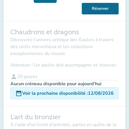
Réserver
Chaudrons et dragons
Découvrez l'univers celtique des Gaulois à travers
des récits merveilleux et les collections
exceptionnelles du musée.
Attention ! Un adulte doit accompagner et réserver.
person
20
places
Aucun créneau disponible pour aujourd'hui
date_range
Voir la prochaine disponibilité
:
12/08/2026
L'art du bronzier
À l'aide d'un livret d'activités, partez en quête de la