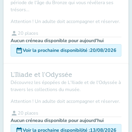
période de l'âge du Bronze qui vous révélera ses
trésors...
Attention ! Un adulte doit accompagner et réserver.
person
20
places
Aucun créneau disponible pour aujourd'hui
date_range
Voir la prochaine disponibilité
:
20/08/2026
L'Iliade et l'Odyssée
Découvrez les épopées de L'Iliade et de l'Odyssée à
travers les collections du musée.
Attention ! Un adulte doit accompagner et réserver.
person
20
places
Aucun créneau disponible pour aujourd'hui
date_range
Voir la prochaine disponibilité
:
13/08/2026