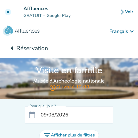
Aller au contenu principal
Affluences
arrow_forward
Voir
clear
(nouve
GRATUIT
– Google Play
keyboard_arrow_down
Français
arrow_left
Réservation
Retour à :
Visite en famille
Musée d'Archéologie nationale
access_time
Ouvre à 10:00
Pour quel jour ?
calendar_today
filter_list
Afficher plus de filtres