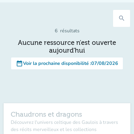
search
6
résultats
Aucune ressource n'est ouverte
aujourd'hui
date_range
Voir la prochaine disponibilité
:
07/08/2026
Chaudrons et dragons
Découvrez l'univers celtique des Gaulois à travers
des récits merveilleux et les collections