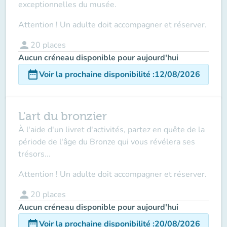
exceptionnelles du musée.
Attention ! Un adulte doit accompagner et réserver.
person
20
places
Aucun créneau disponible pour aujourd'hui
date_range
Voir la prochaine disponibilité
:
12/08/2026
L'art du bronzier
À l'aide d'un livret d'activités, partez en quête de la
période de l'âge du Bronze qui vous révélera ses
trésors...
Attention ! Un adulte doit accompagner et réserver.
person
20
places
Aucun créneau disponible pour aujourd'hui
date_range
Voir la prochaine disponibilité
:
20/08/2026