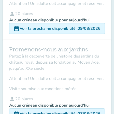
Attention ! Un adulte doit accompagner et réserver.
person
20
places
Aucun créneau disponible pour aujourd'hui
date_range
Voir la prochaine disponibilité
:
09/08/2026
Promenons-nous aux jardins
Partez à la découverte de l’histoire des jardins du
château royal, depuis sa fondation au Moyen Âge,
jusqu’au XXe siècle.
Attention ! Un adulte doit accompagner
et réserver.
Visite soumise aux conditions météo !
person
20
places
Aucun créneau disponible pour aujourd'hui
date_range
Voir la prochaine disponibilité
:
07/08/2026