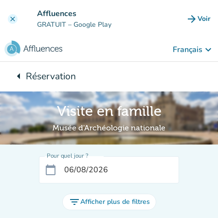
Aller au contenu principal
Affluences
arrow_forward
Voir
clear
(nouve
GRATUIT
– Google Play
keyboard_arrow_down
Français
arrow_left
Réservation
Retour à :
Visite en famille
Musée d'Archéologie nationale
Pour quel jour ?
calendar_today
filter_list
Afficher plus de filtres