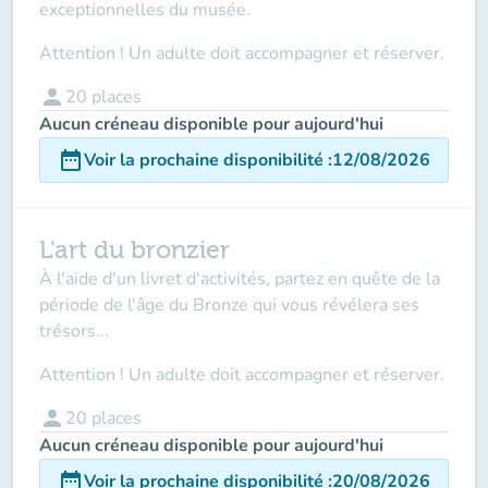
exceptionnelles du musée.
Attention ! Un adulte doit accompagner et réserver.
person
20
places
Aucun créneau disponible pour aujourd'hui
date_range
Voir la prochaine disponibilité
:
12/08/2026
L'art du bronzier
À l'aide d'un livret d'activités, partez en quête de la
période de l'âge du Bronze qui vous révélera ses
trésors...
Attention ! Un adulte doit accompagner et réserver.
person
20
places
Aucun créneau disponible pour aujourd'hui
date_range
Voir la prochaine disponibilité
:
20/08/2026