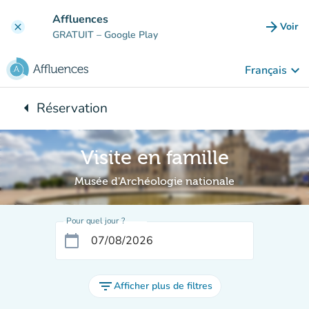
Aller au contenu principal
Affluences
arrow_forward
Voir
clear
(nouve
GRATUIT
– Google Play
keyboard_arrow_down
Français
arrow_left
Réservation
Retour à :
Visite en famille
Musée d'Archéologie nationale
Pour quel jour ?
calendar_today
filter_list
Afficher plus de filtres