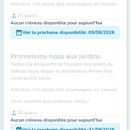
Attention ! Un adulte doit accompagner et réserver.
person
20
places
Aucun créneau disponible pour aujourd'hui
date_range
Voir la prochaine disponibilité
:
09/08/2026
Promenons-nous aux jardins
Partez à la découverte de l’histoire des jardins du
château royal, depuis sa fondation au Moyen Âge,
jusqu’au XXe siècle.
Attention ! Un adulte doit accompagner
et réserver.
Visite soumise aux conditions météo !
person
20
places
Aucun créneau disponible pour aujourd'hui
date_range
Voir la prochaine disponibilité
:
31/08/2026