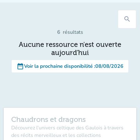
search
6
résultats
Aucune ressource n'est ouverte
aujourd'hui
date_range
Voir la prochaine disponibilité
:
08/08/2026
Chaudrons et dragons
Découvrez l'univers celtique des Gaulois à travers
des récits merveilleux et les collections