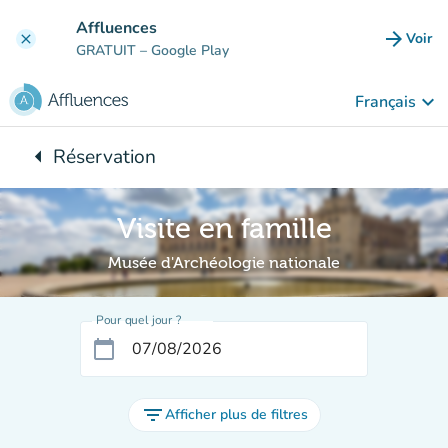
Aller au contenu principal
Affluences
arrow_forward
Voir
clear
(nouve
GRATUIT
– Google Play
keyboard_arrow_down
Français
arrow_left
Réservation
Retour à :
Visite en famille
Musée d'Archéologie nationale
Pour quel jour ?
calendar_today
filter_list
Afficher plus de filtres