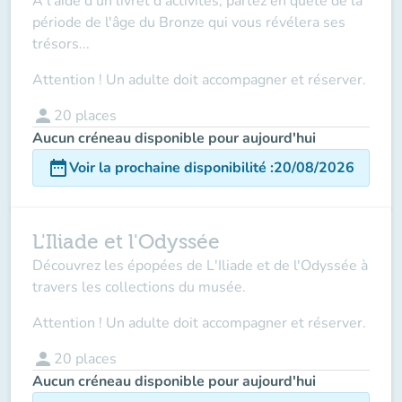
À l'aide d'un livret d'activités, partez en quête de la
période de l'âge du Bronze qui vous révélera ses
trésors...
Attention ! Un adulte doit accompagner et réserver.
person
20
places
Aucun créneau disponible pour aujourd'hui
date_range
Voir la prochaine disponibilité
:
20/08/2026
L'Iliade et l'Odyssée
Découvrez les épopées de L'Iliade et de l'Odyssée à
travers les collections du musée.
Attention ! Un adulte doit accompagner et réserver.
person
20
places
Aucun créneau disponible pour aujourd'hui