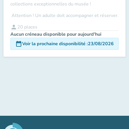
collections exceptionnelles du musée !
Attention ! Un adulte doit accompagner
et réserver.
person
20
places
Aucun créneau disponible pour aujourd'hui
date_range
Voir la prochaine disponibilité
:
23/08/2026