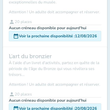
exceptionnelles du musée.
Attention ! Un adulte doit accompagner et réserver.
person
20
places
Aucun créneau disponible pour aujourd'hui
date_range
Voir la prochaine disponibilité
:
12/08/2026
L'art du bronzier
À l'aide d'un livret d'activités, partez en quête de la
période de l'âge du Bronze qui vous révélera ses
trésors...
Attention ! Un adulte doit accompagner et réserver.
person
20
places
Aucun créneau disponible pour aujourd'hui
date_range
Voir la prochaine disponibilité
:
20/08/2026