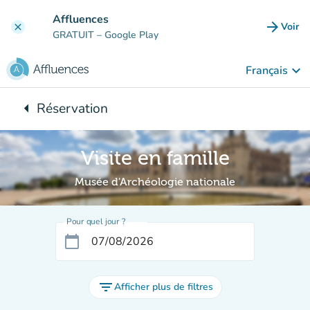
Aller au contenu principal
Affluences
arrow_forward
Voir
clear
(nouve
GRATUIT
– Google Play
keyboard_arrow_down
Français
arrow_left
Réservation
Retour à :
Visite en famille
Musée d'Archéologie nationale
Pour quel jour ?
calendar_today
filter_list
Afficher plus de filtres