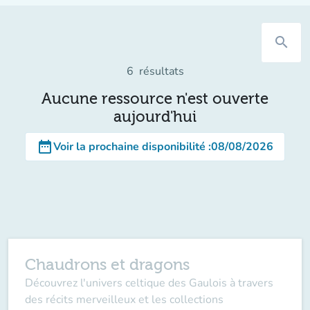
search
6
résultats
Aucune ressource n'est ouverte
aujourd'hui
date_range
Voir la prochaine disponibilité
:
08/08/2026
Chaudrons et dragons
Découvrez l'univers celtique des Gaulois à travers
des récits merveilleux et les collections