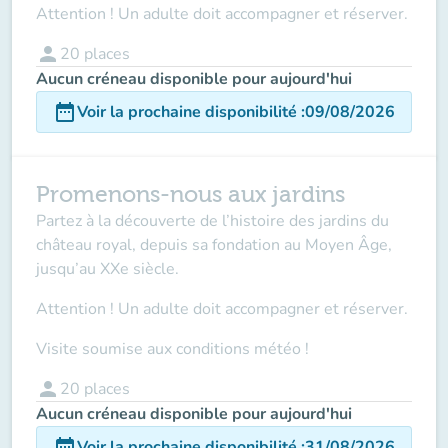
Attention ! Un adulte doit accompagner et réserver.
person
20
places
Aucun créneau disponible pour aujourd'hui
date_range
Voir la prochaine disponibilité
:
09/08/2026
Promenons-nous aux jardins
Partez à la découverte de l’histoire des jardins du
château royal, depuis sa fondation au Moyen Âge,
jusqu’au XXe siècle.
Attention ! Un adulte doit accompagner
et réserver.
Visite soumise aux conditions météo !
person
20
places
Aucun créneau disponible pour aujourd'hui
date_range
Voir la prochaine disponibilité
:
31/08/2026