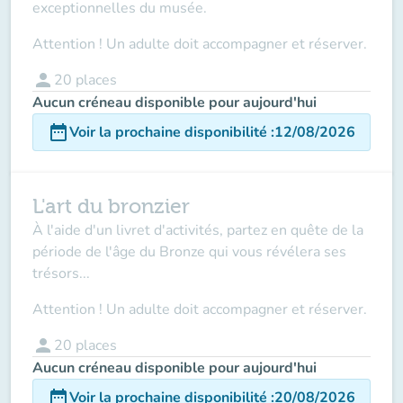
exceptionnelles du musée.
Attention ! Un adulte doit accompagner et réserver.
person
20
places
Aucun créneau disponible pour aujourd'hui
date_range
Voir la prochaine disponibilité
:
12/08/2026
L'art du bronzier
À l'aide d'un livret d'activités, partez en quête de la
période de l'âge du Bronze qui vous révélera ses
trésors...
Attention ! Un adulte doit accompagner et réserver.
person
20
places
Aucun créneau disponible pour aujourd'hui
date_range
Voir la prochaine disponibilité
:
20/08/2026