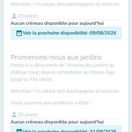
Attention ! Un adulte doit accompagner et réserver.
person
20
places
Aucun créneau disponible pour aujourd'hui
date_range
Voir la prochaine disponibilité
:
09/08/2026
Promenons-nous aux jardins
Partez à la découverte de l’histoire des jardins du
château royal, depuis sa fondation au Moyen Âge,
jusqu’au XXe siècle.
Attention ! Un adulte doit accompagner
et réserver.
Visite soumise aux conditions météo !
person
20
places
Aucun créneau disponible pour aujourd'hui
date_range
Voir la prochaine disponibilité
:
31/08/2026