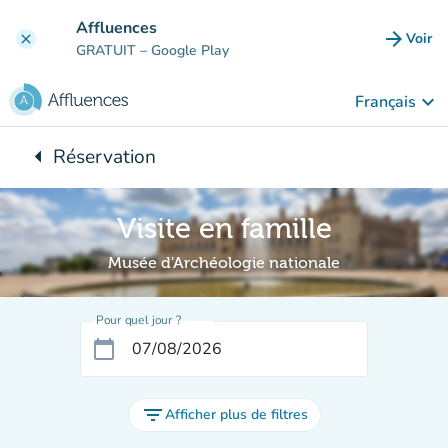
Aller au contenu principal
Affluences
arrow_forward
Voir
clear
(nouve
GRATUIT
– Google Play
keyboard_arrow_down
Français
arrow_left
Réservation
Retour à :
Visite en famille
Musée d'Archéologie nationale
Pour quel jour ?
calendar_today
filter_list
Afficher plus de filtres