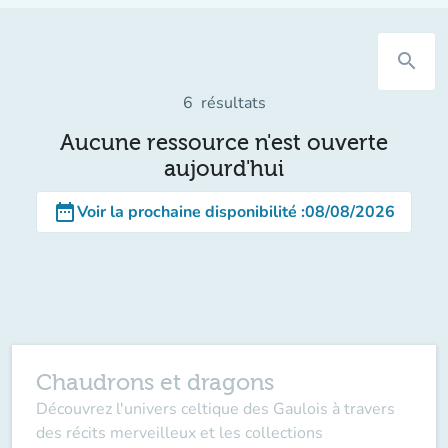
search
6
résultats
Aucune ressource n'est ouverte
aujourd'hui
date_range
Voir la prochaine disponibilité
:
08/08/2026
Chaudrons et dragons
Découvrez l'univers celtique des Gaulois à travers
des récits merveilleux et les collections