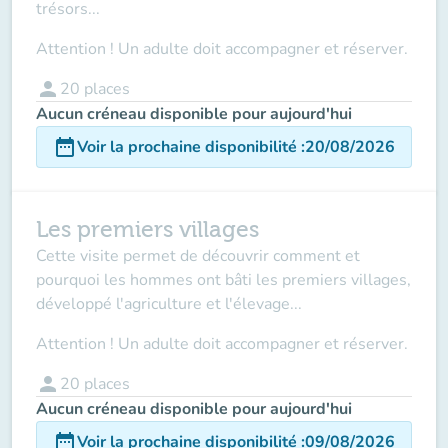
trésors...
Attention ! Un adulte doit accompagner et réserver.
person
20
places
Aucun créneau disponible pour aujourd'hui
date_range
Voir la prochaine disponibilité
:
20/08/2026
Les premiers villages
Cette visite permet de découvrir comment et
pourquoi les hommes ont bâti les premiers villages,
développé l'agriculture et l'élevage...
Attention ! Un adulte doit accompagner et réserver.
person
20
places
Aucun créneau disponible pour aujourd'hui
date_range
Voir la prochaine disponibilité
:
09/08/2026