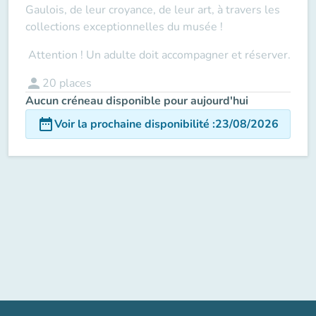
Gaulois, de leur croyance, de leur art, à travers les
collections exceptionnelles du musée !
Attention ! Un adulte doit accompagner
et réserver.
person
20
places
Aucun créneau disponible pour aujourd'hui
date_range
Voir la prochaine disponibilité
:
23/08/2026