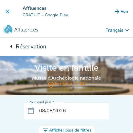
Aller au contenu principal
Affluences
arrow_forward
Voir
clear
(nouve
GRATUIT
– Google Play
keyboard_arrow_down
Français
arrow_left
Réservation
Retour à :
Visite en famille
Musée d'Archéologie nationale
access_time
Ferme à 17:00
Pour quel jour ?
calendar_today
filter_list
Afficher plus de filtres