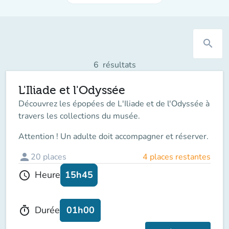
search
6
résultats
L'Iliade et l'Odyssée
Découvrez les épopées de L'Iliade et de l'Odyssée à
travers les collections du musée.
Attention ! Un adulte doit accompagner et réserver.
person
20
places
4 places restantes
15h45
Heure
schedule
01h00
Durée
timer