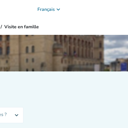
keyboard_arrow_down
Français
Visite en famille
s ?
expand_more