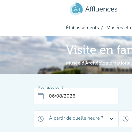
Aller au contenu principal
Établissements
Musées et 
Visite en fa
Musée d'Archéologie national
Pour quel jour ?
calendar_today
À partir de quelle heure ?
access_time
expand_more
history_toggle_off