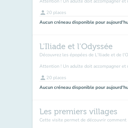
Attention ! Un adulte doit accompagner et 
person
20
places
Aucun créneau disponible pour aujourd'hu
L'Iliade et l'Odyssée
Découvrez les épopées de L'Iliade et de l'
Attention ! Un adulte doit accompagner et 
person
20
places
Aucun créneau disponible pour aujourd'hu
Les premiers villages
Cette visite permet de découvrir comment et