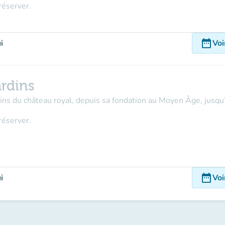
réserver.
date_range
i
Voi
rdins
rdins du château royal, depuis sa fondation au Moyen Âge, jusqu
réserver.
date_range
i
Voi