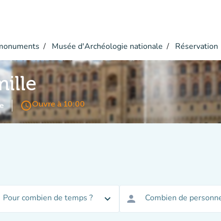
monuments
Musée d'Archéologie nationale
Réservation
mille
access_time
Ouvre à 10:00
e
Pour combien de temps ?
Combien de personne
expand_more
person