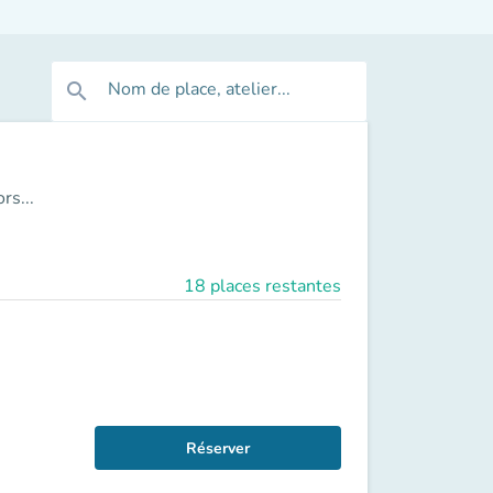
Nom de place, atelier...
search
rs...
18 places restantes
Réserver