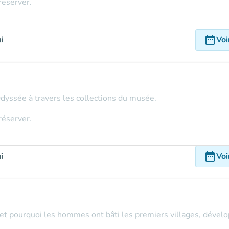
réserver.
date_range
i
Voi
Odyssée à travers les collections du musée.
réserver.
date_range
i
Voi
 pourquoi les hommes ont bâti les premiers villages, développé