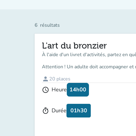
6
résultats
L'art du bronzier
À l'aide d'un livret d'activités, partez en q
Attention ! Un adulte doit accompagner et 
person
20
places
14h00
Heure
schedule
01h30
Durée
timer