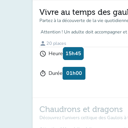
Vivre au temps des gau
Partez à la découverte de la vie quotidienne
Attention ! Un adulte doit accompagner
et
person
20
places
15h45
Heure
schedule
01h00
Durée
timer
Chaudrons et dragons
Découvrez l'univers celtique des Gaulois à 