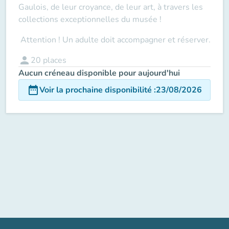
Gaulois, de leur croyance, de leur art, à travers les
collections exceptionnelles du musée !
Attention ! Un adulte doit accompagner
et réserver.
person
20
places
Aucun créneau disponible pour aujourd'hui
date_range
Voir la prochaine disponibilité
:
23/08/2026