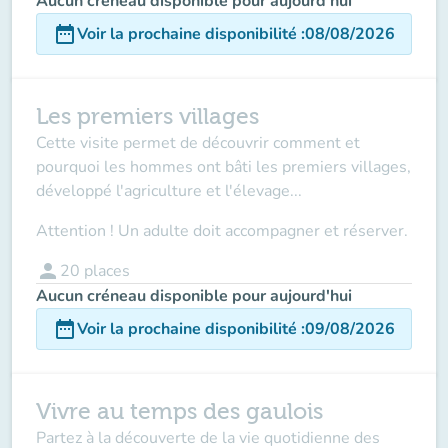
Aucun créneau disponible pour aujourd'hui
date_range
Voir la prochaine disponibilité
:
08/08/2026
Les premiers villages
Cette visite permet de découvrir comment et
pourquoi les hommes ont bâti les premiers villages,
développé l'agriculture et l'élevage...
Attention ! Un adulte doit accompagner et réserver.
person
20
places
Aucun créneau disponible pour aujourd'hui
date_range
Voir la prochaine disponibilité
:
09/08/2026
Vivre au temps des gaulois
Partez à la découverte de la vie quotidienne des