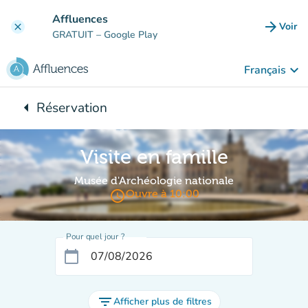
Aller au contenu principal
Affluences
arrow_forward
Voir
clear
(nouve
GRATUIT
– Google Play
keyboard_arrow_down
Français
arrow_left
Réservation
Retour à :
Visite en famille
Musée d'Archéologie nationale
access_time
Ouvre à 10:00
Pour quel jour ?
calendar_today
filter_list
Afficher plus de filtres