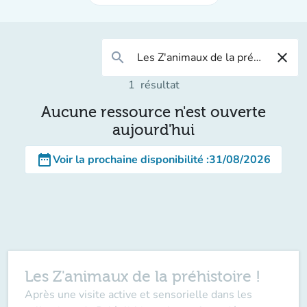
search
close
1
résultat
Aucune ressource n'est ouverte
aujourd'hui
date_range
Voir la prochaine disponibilité
:
31/08/2026
Les Z'animaux de la préhistoire !
Après une visite active et sensorielle dans les