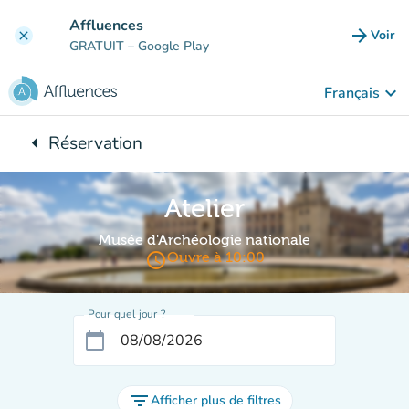
Aller au contenu principal
Affluences
arrow_forward
Voir
clear
(nouve
GRATUIT
– Google Play
keyboard_arrow_down
Français
arrow_left
Réservation
Retour à :
Atelier
Musée d'Archéologie nationale
access_time
Ouvre à 10:00
Pour quel jour ?
calendar_today
filter_list
Afficher plus de filtres