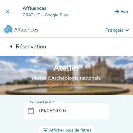
Aller au contenu principal
Affluences
arrow_forward
Voir
clear
(nouve
GRATUIT
– Google Play
keyboard_arrow_down
Français
arrow_left
Réservation
Retour à :
Atelier
Musée d'Archéologie nationale
access_time
Ouvre à 10:00
Pour quel jour ?
calendar_today
filter_list
Afficher plus de filtres