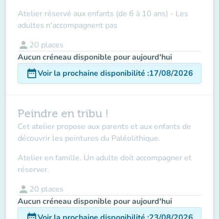
Atelier réservé aux enfants (de 6 à 10 ans)
- Les
adultes n'accompagnent pas
person
20
places
Aucun créneau disponible pour aujourd'hui
date_range
Voir la prochaine disponibilité
:
17/08/2026
Peindre en tribu !
Cet atelier propose aux parents et aux enfants de
découvrir les peintures du Paléolithique.
Atelier en famille. Un adulte doit accompagner et
réserver.
person
20
places
Aucun créneau disponible pour aujourd'hui
date_range
Voir la prochaine disponibilité
:
23/08/2026