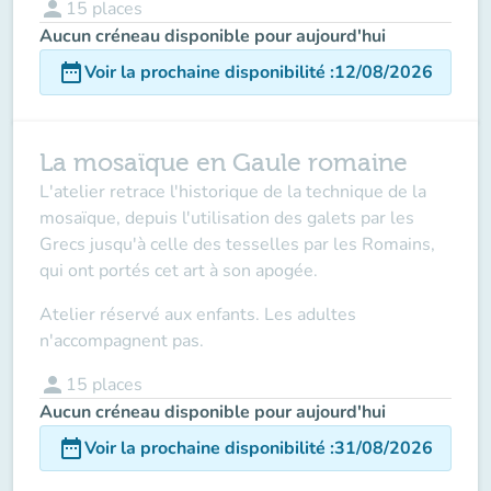
person
15
places
Aucun créneau disponible pour aujourd'hui
date_range
Voir la prochaine disponibilité
:
12/08/2026
La mosaïque en Gaule romaine
L'atelier retrace l'historique de la technique de la
mosaïque, depuis l'utilisation des galets par les
Grecs jusqu'à celle des tesselles par les Romains,
qui ont portés cet art à son apogée.
Atelier réservé aux enfants. Les adultes
n'accompagnent pas.
person
15
places
Aucun créneau disponible pour aujourd'hui
date_range
Voir la prochaine disponibilité
:
31/08/2026