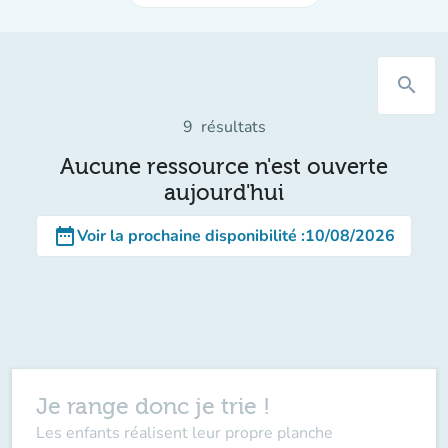
search
9
résultats
Aucune ressource n'est ouverte
aujourd'hui
date_range
Voir la prochaine disponibilité
:
10/08/2026
Je range donc je trie !
Les enfants réalisent leur propre planche