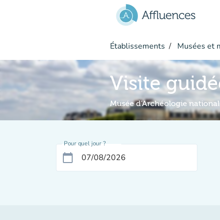
Aller au contenu principal
Établissements
Musées et 
Visite guidé
Musée d'Archéologie national
Pour quel jour ?
calendar_today