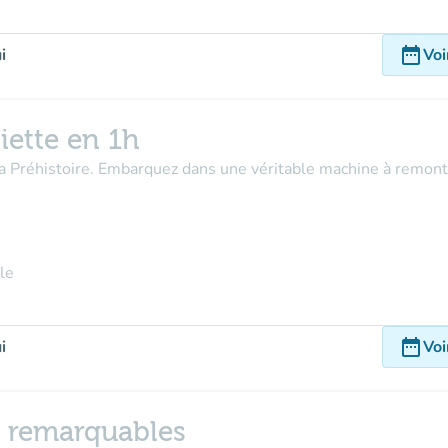
date_range
i
Voi
iette en 1h
la Préhistoire. Embarquez dans une véritable machine à remont
le
date_range
i
Voi
n remarquables