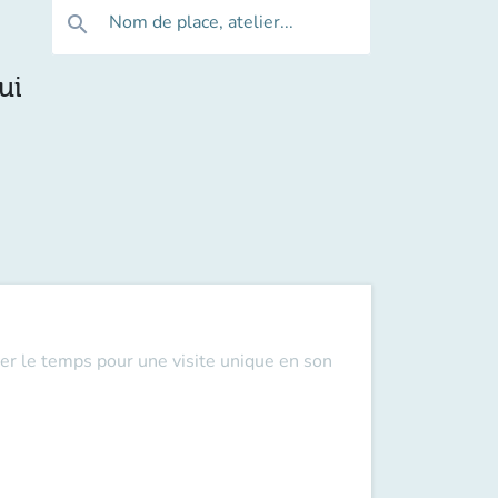
Nom de place, atelier...
search
ui
er le temps pour une visite unique en son