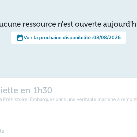
ucune ressource n'est ouverte aujourd'h
date_range
Voir la prochaine disponibilité
:
08/08/2026
iette en 1h30
la Préhistoire. Embarquez dans une véritable machine à remont
le