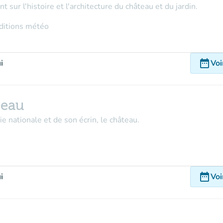
t sur l'histoire et l'architecture du château et du jardin.
nditions météo
date_range
i
Voi
teau
 nationale et de son écrin, le château.
date_range
i
Voi