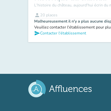
L'histoire du château, aujourd'hui écrin du 
person
20
places
Malheureusement il n'y a plus aucune disp
Veuillez contacter l'établissement pour plu
send
Contacter l'établissement