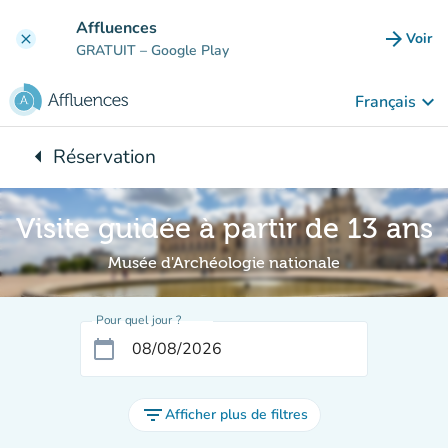
Aller au contenu principal
Affluences
arrow_forward
Voir
clear
(nouve
GRATUIT
– Google Play
keyboard_arrow_down
Français
arrow_left
Réservation
Retour à :
Visite guidée à partir de 13 ans
Musée d'Archéologie nationale
Pour quel jour ?
calendar_today
filter_list
Afficher plus de filtres