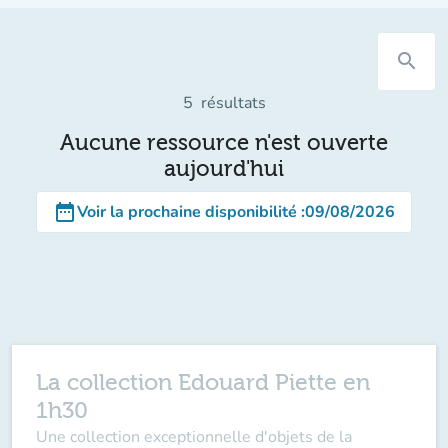
search
5
résultats
Aucune ressource n'est ouverte
aujourd'hui
date_range
Voir la prochaine disponibilité
:
09/08/2026
La collection Edouard Piette en
1h30
Une collection exceptionnelle d'objets de la