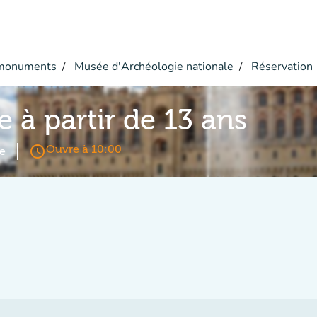
monuments
Musée d'Archéologie nationale
Réservation
e à partir de 13 ans
access_time
Ouvre à 10:00
e