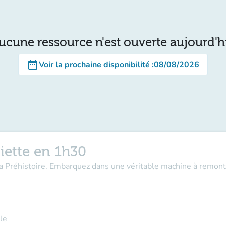
ucune ressource n'est ouverte aujourd'h
date_range
Voir la prochaine disponibilité
:
08/08/2026
iette en 1h30
la Préhistoire. Embarquez dans une véritable machine à remont
le