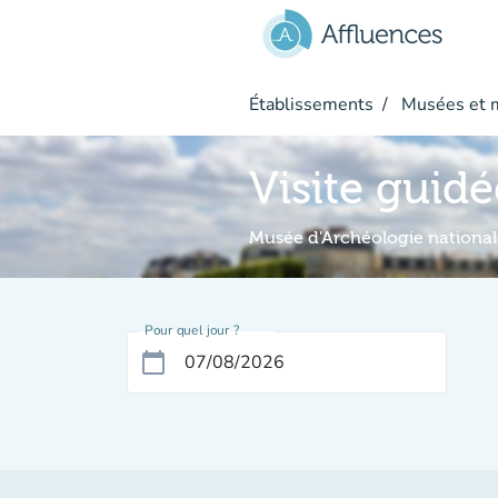
Aller au contenu principal
Établissements
Musées et 
Visite guidé
Musée d'Archéologie national
Pour quel jour ?
calendar_today