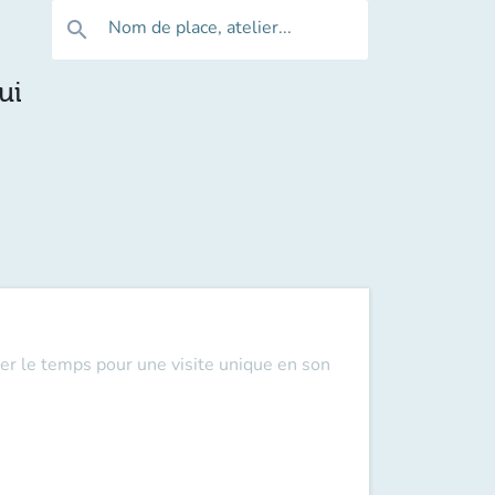
Nom de place, atelier...
search
ui
er le temps pour une visite unique en son