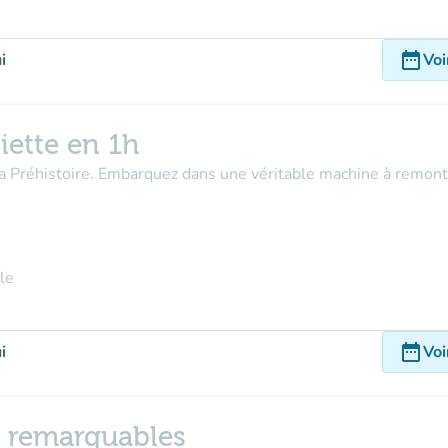
date_range
i
Voi
iette en 1h
la Préhistoire. Embarquez dans une véritable machine à remont
le
date_range
i
Voi
n remarquables