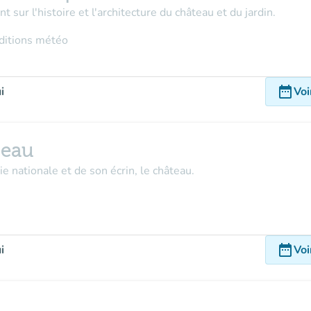
t sur l'histoire et l'architecture du château et du jardin.
nditions météo
date_range
i
Voi
teau
 nationale et de son écrin, le château.
date_range
i
Voi