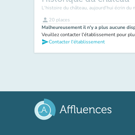
L'histoire du château, aujourd'hui écrin du 
person
20
places
Malheureusement il n'y a plus aucune disp
Veuillez contacter l'établissement pour plu
send
Contacter l'établissement