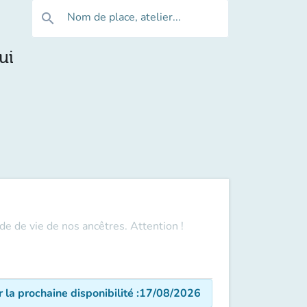
Nom de place, atelier...
search
ui
de de vie de nos ancêtres. Attention !
r la prochaine disponibilité
:
17/08/2026