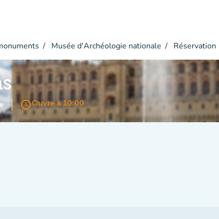
monuments
Musée d'Archéologie nationale
Réservation
ns
access_time
Ouvre à 10:00
e