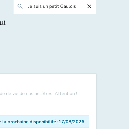
search
close
ui
de de vie de nos ancêtres. Attention !
r la prochaine disponibilité
:
17/08/2026