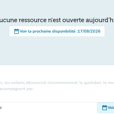
ucune ressource n'est ouverte aujourd'h
date_range
Voir la prochaine disponibilité
:
17/08/2026
is, les enfants découvrent l’environnement, le quotidien, le mo
n'accompagnent pas.
date_range
i
Voi