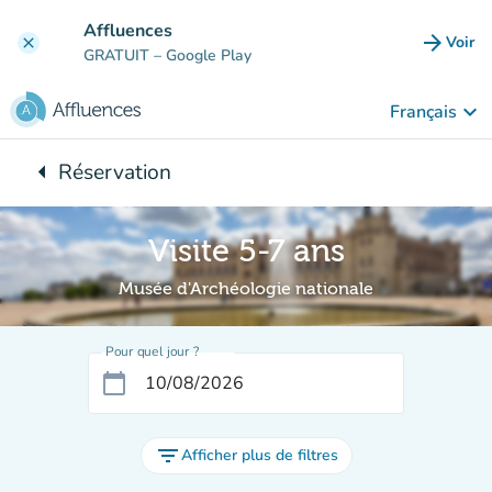
Aller au contenu principal
Affluences
arrow_forward
Voir
clear
(nouve
GRATUIT
– Google Play
keyboard_arrow_down
Français
arrow_left
Réservation
Retour à :
Visite 5-7 ans
Musée d'Archéologie nationale
Pour quel jour ?
calendar_today
filter_list
Afficher plus de filtres