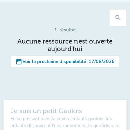
search
1
résultat
Aucune ressource n'est ouverte
aujourd'hui
date_range
Voir la prochaine disponibilité
:
17/08/2026
Je suis un petit Gaulois
En se glissant dans la peau d’enfants gaulois, les
enfants découvrent l’environnement, le quotidien, le