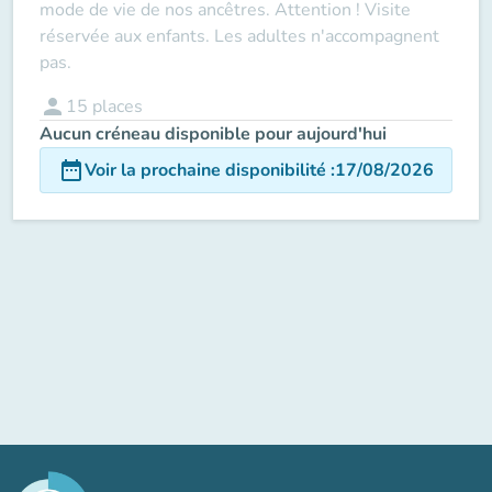
mode de vie de nos ancêtres. Attention ! Visite
réservée aux enfants. Les adultes n'accompagnent
pas.
person
15
places
Aucun créneau disponible pour aujourd'hui
date_range
Voir la prochaine disponibilité
:
17/08/2026