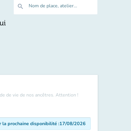
Nom de place, atelier...
search
ui
de de vie de nos ancêtres. Attention !
r la prochaine disponibilité
:
17/08/2026