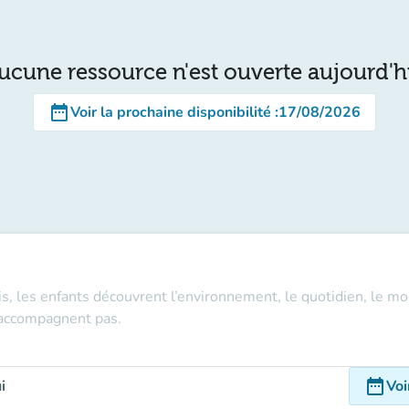
ucune ressource n'est ouverte aujourd'h
date_range
Voir la prochaine disponibilité
:
17/08/2026
is, les enfants découvrent l’environnement, le quotidien, le mo
n'accompagnent pas.
date_range
i
Voi