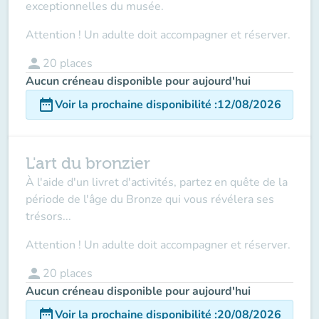
exceptionnelles du musée.
Attention ! Un adulte doit accompagner et réserver.
person
20
places
Aucun créneau disponible pour aujourd'hui
date_range
Voir la prochaine disponibilité
:
12/08/2026
L'art du bronzier
À l'aide d'un livret d'activités, partez en quête de la
période de l'âge du Bronze qui vous révélera ses
trésors...
Attention ! Un adulte doit accompagner et réserver.
person
20
places
Aucun créneau disponible pour aujourd'hui
date_range
Voir la prochaine disponibilité
:
20/08/2026