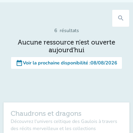
search
6
résultats
Aucune ressource n'est ouverte
aujourd'hui
date_range
Voir la prochaine disponibilité
:
08/08/2026
Chaudrons et dragons
Découvrez l'univers celtique des Gaulois à travers
des récits merveilleux et les collections