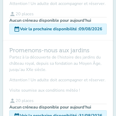
Attention ! Un adulte doit accompagner et réserver.
person
20
places
Aucun créneau disponible pour aujourd'hui
date_range
Voir la prochaine disponibilité
:
09/08/2026
Promenons-nous aux jardins
Partez à la découverte de l’histoire des jardins du
château royal, depuis sa fondation au Moyen Âge,
jusqu’au XXe siècle.
Attention ! Un adulte doit accompagner
et réserver.
Visite soumise aux conditions météo !
person
20
places
Aucun créneau disponible pour aujourd'hui
date_range
Voir la prochaine disponibilité
:
31/08/2026