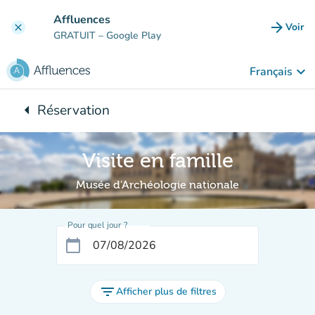
Aller au contenu principal
Affluences
arrow_forward
Voir
clear
(nouve
GRATUIT
– Google Play
keyboard_arrow_down
Français
arrow_left
Réservation
Retour à :
Visite en famille
Musée d'Archéologie nationale
Pour quel jour ?
calendar_today
filter_list
Afficher plus de filtres