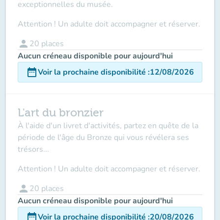
exceptionnelles du musée.
Attention ! Un adulte doit accompagner et réserver.
person
20
places
Aucun créneau disponible pour aujourd'hui
date_range
Voir la prochaine disponibilité
:
12/08/2026
L'art du bronzier
À l'aide d'un livret d'activités, partez en quête de la
période de l'âge du Bronze qui vous révélera ses
trésors...
Attention ! Un adulte doit accompagner et réserver.
person
20
places
Aucun créneau disponible pour aujourd'hui
date_range
Voir la prochaine disponibilité
:
20/08/2026