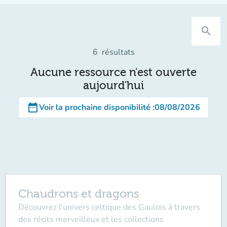
search
6
résultats
Aucune ressource n'est ouverte
aujourd'hui
date_range
Voir la prochaine disponibilité
:
08/08/2026
Chaudrons et dragons
Découvrez l'univers celtique des Gaulois à travers
des récits merveilleux et les collections