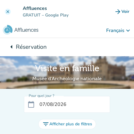
Aller au contenu principal
Affluences
arrow_forward
Voir
clear
(nouve
GRATUIT
– Google Play
keyboard_arrow_down
Français
arrow_left
Réservation
Retour à :
Visite en famille
Musée d'Archéologie nationale
Pour quel jour ?
calendar_today
filter_list
Afficher plus de filtres