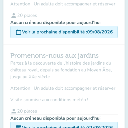
Attention ! Un adulte doit accompagner et réserver.
person
20
places
Aucun créneau disponible pour aujourd'hui
date_range
Voir la prochaine disponibilité
:
09/08/2026
Promenons-nous aux jardins
Partez à la découverte de l’histoire des jardins du
château royal, depuis sa fondation au Moyen Âge,
jusqu’au XXe siècle.
Attention ! Un adulte doit accompagner
et réserver.
Visite soumise aux conditions météo !
person
20
places
Aucun créneau disponible pour aujourd'hui
date_range
Voir la prochaine disponibilité
:
31/08/2026