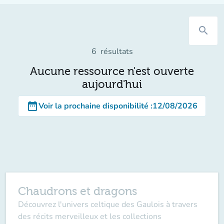
search
6
résultats
Aucune ressource n'est ouverte
aujourd'hui
date_range
Voir la prochaine disponibilité
:
12/08/2026
Chaudrons et dragons
Découvrez l'univers celtique des Gaulois à travers
des récits merveilleux et les collections