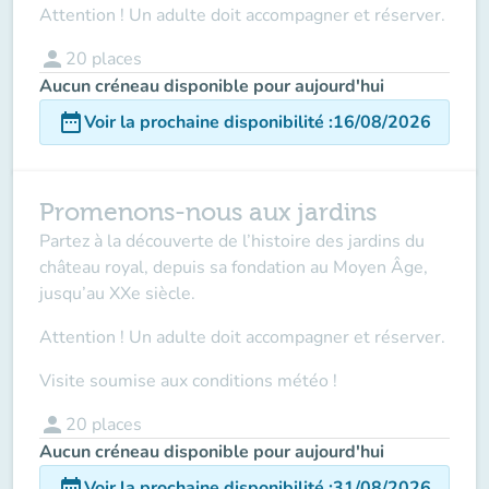
Attention ! Un adulte doit accompagner et réserver.
person
20
places
Aucun créneau disponible pour aujourd'hui
date_range
Voir la prochaine disponibilité
:
16/08/2026
Promenons-nous aux jardins
Partez à la découverte de l’histoire des jardins du
château royal, depuis sa fondation au Moyen Âge,
jusqu’au XXe siècle.
Attention ! Un adulte doit accompagner
et réserver.
Visite soumise aux conditions météo !
person
20
places
Aucun créneau disponible pour aujourd'hui
date_range
Voir la prochaine disponibilité
:
31/08/2026