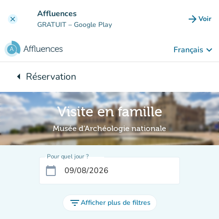
Aller au contenu principal
Affluences
arrow_forward
Voir
clear
(nouve
GRATUIT
– Google Play
keyboard_arrow_down
Français
arrow_left
Réservation
Retour à :
Visite en famille
Musée d'Archéologie nationale
Pour quel jour ?
calendar_today
filter_list
Afficher plus de filtres