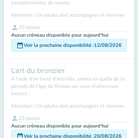
exceptionnelles du musée.
Attention ! Un adulte doit accompagner et réserver.
person
20
places
Aucun créneau disponible pour aujourd'hui
date_range
Voir la prochaine disponibilité
:
12/08/2026
L'art du bronzier
À l'aide d'un livret d'activités, partez en quête de la
période de l'âge du Bronze qui vous révélera ses
trésors...
Attention ! Un adulte doit accompagner et réserver.
person
20
places
Aucun créneau disponible pour aujourd'hui
date_range
Voir la prochaine disponibilité
:
20/08/2026