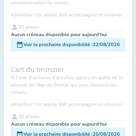
exceptionnelles du musée.
Attention ! Un adulte doit accompagner et réserver.
person
20
places
Aucun créneau disponible pour aujourd'hui
date_range
Voir la prochaine disponibilité
:
12/08/2026
L'art du bronzier
À l'aide d'un livret d'activités, partez en quête de la
période de l'âge du Bronze qui vous révélera ses
trésors...
Attention ! Un adulte doit accompagner et réserver.
person
20
places
Aucun créneau disponible pour aujourd'hui
date_range
Voir la prochaine disponibilité
:
20/08/2026