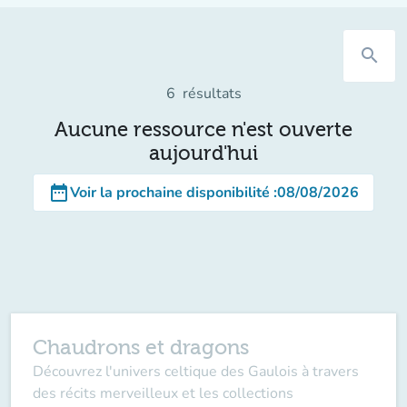
search
6
résultats
Aucune ressource n'est ouverte
aujourd'hui
date_range
Voir la prochaine disponibilité
:
08/08/2026
Chaudrons et dragons
Découvrez l'univers celtique des Gaulois à travers
des récits merveilleux et les collections