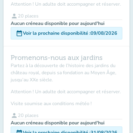
Attention ! Un adulte doit accompagner et réserver.
person
20
places
Aucun créneau disponible pour aujourd'hui
date_range
Voir la prochaine disponibilité
:
09/08/2026
Promenons-nous aux jardins
Partez à la découverte de l’histoire des jardins du
château royal, depuis sa fondation au Moyen Âge,
jusqu’au XXe siècle.
Attention ! Un adulte doit accompagner
et réserver.
Visite soumise aux conditions météo !
person
20
places
Aucun créneau disponible pour aujourd'hui
date_range
Voir la prochaine disponibilité
:
31/08/2026