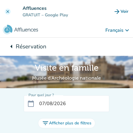
Aller au contenu principal
Affluences
arrow_forward
Voir
clear
(nouve
GRATUIT
– Google Play
keyboard_arrow_down
Français
arrow_left
Réservation
Retour à :
Visite en famille
Musée d'Archéologie nationale
Pour quel jour ?
calendar_today
filter_list
Afficher plus de filtres