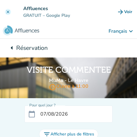
Aller au contenu principal
Affluences
arrow_forward
Voir
clear
(nouve
GRATUIT
– Google Play
keyboard_arrow_down
Français
arrow_left
Réservation
Retour à :
VISITE COMMENTEE
MuMa - Le Havre
access_time
Ouvre à 11:00
Pour quel jour ?
calendar_today
filter_list
Afficher plus de filtres