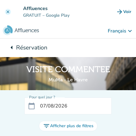
Aller au contenu principal
Affluences
arrow_forward
Voir
clear
(nouve
GRATUIT
– Google Play
keyboard_arrow_down
Français
arrow_left
Réservation
Retour à :
VISITE COMMENTEE
MuMa - Le Havre
Pour quel jour ?
calendar_today
filter_list
Afficher plus de filtres