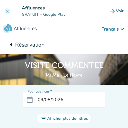
Aller au contenu principal
Affluences
arrow_forward
Voir
clear
(nouve
GRATUIT
– Google Play
keyboard_arrow_down
Français
arrow_left
Réservation
Retour à :
VISITE COMMENTEE
MuMa - Le Havre
Pour quel jour ?
calendar_today
filter_list
Afficher plus de filtres