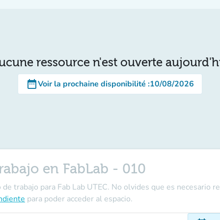
ucune ressource n'est ouverte aujourd'h
date_range
Voir la prochaine disponibilité
:
10/08/2026
trabajo en FabLab - 010
o de trabajo para Fab Lab UTEC. No olvides que es necesario re
ndiente
para poder acceder al espacio.