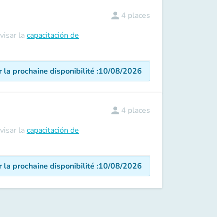
person
4
places
visar la
capacitación de
r la prochaine disponibilité
:
10/08/2026
person
4
places
visar la
capacitación de
r la prochaine disponibilité
:
10/08/2026