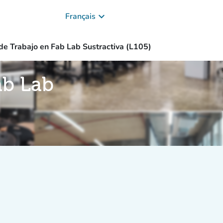
keyboard_arrow_down
Français
de Trabajo en Fab Lab Sustractiva (L105)
ab Lab