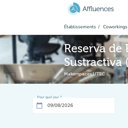
Aller au contenu principal
Établissements
Coworkings
Reserva de 
Sustractiva 
Makerspaces UTEC
Pour quel jour ?
calendar_today