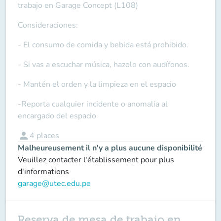
trabajo en Garage Concept (L108)
Consideraciones:
- El consumo de comida y bebida está prohibido.
- Si vas a escuchar música, hazolo con audífonos.
- Mantén el orden y la limpieza en el espacio
-Reporta cualquier incidente o anomalía al
encargado del espacio
person
4
places
Malheureusement il n'y a plus aucune disponibilité
Veuillez contacter l'établissement pour plus
d'informations
garage@utec.edu.pe
Reserva de mesa de trabajo en