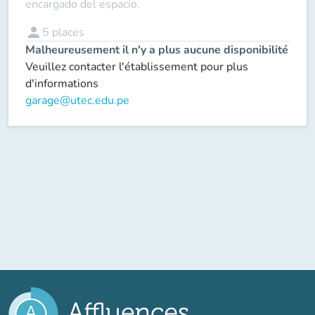
encargado del espacio.
person
5
places
Malheureusement il n'y a plus aucune disponibilité
Veuillez contacter l'établissement pour plus
d'informations
garage@utec.edu.pe