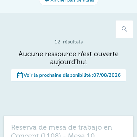
filter_list
Afficher plus de filtres
search
12
résultats
Aucune ressource n'est ouverte
aujourd'hui
date_range
Voir la prochaine disponibilité
:
07/08/2026
Reserva de mesa de trabajo en
Concept (L108) - Mesa 10