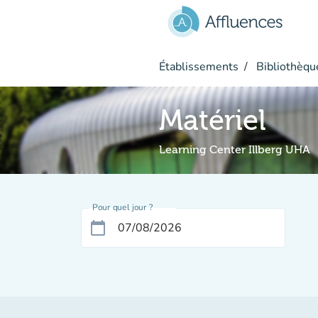
Aller au contenu principal
Établissements
Bibliothèque
Matériel
Learning Center Illberg UHA
Pour quel jour ?
calendar_today