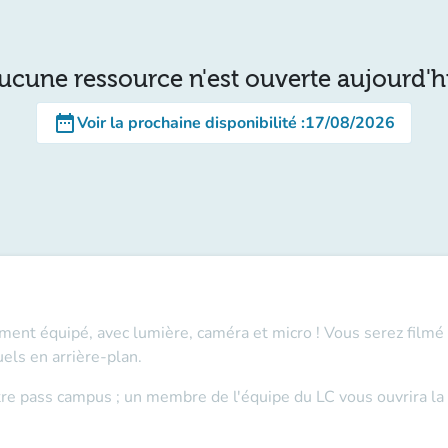
ucune ressource n'est ouverte aujourd'h
date_range
Voir la prochaine disponibilité
:
17/08/2026
ment équipé, avec lumière, caméra et micro ! Vous serez filmé s
els en arrière-plan.
otre pass campus ; un membre de l'équipe du LC vous ouvrira la 