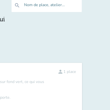
Nom de place, atelier...
search
ui
person
1
place
ur fond vert, ce qui vous
porte.