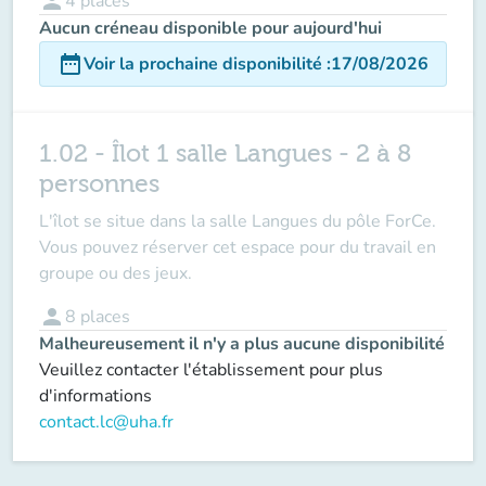
person
4
places
Aucun créneau disponible pour aujourd'hui
date_range
Voir la prochaine disponibilité
:
17/08/2026
1.02 - Îlot 1 salle Langues - 2 à 8
personnes
L'îlot se situe dans la salle Langues du pôle ForCe.
Vous pouvez réserver cet espace pour du travail en
groupe ou des jeux.
person
8
places
Malheureusement il n'y a plus aucune disponibilité
Veuillez contacter l'établissement pour plus
d'informations
contact.lc@uha.fr