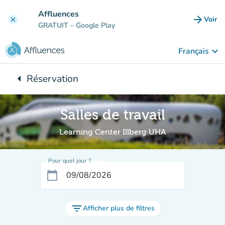
Aller au contenu principal
Affluences
arrow_forward
Voir
clear
(nouve
GRATUIT
– Google Play
keyboard_arrow_down
Français
arrow_left
Réservation
Retour à :
Salles de travail
Learning Center Illberg UHA
Pour quel jour ?
calendar_today
filter_list
Afficher plus de filtres