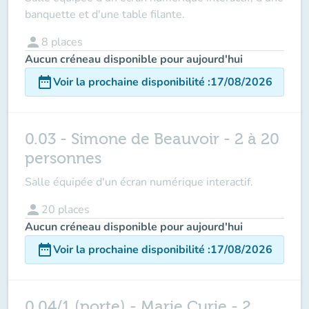
banquette et d'une table filante.
person
8
places
Aucun créneau disponible pour aujourd'hui
date_range
Voir la prochaine disponibilité
:
17/08/2026
0.03 - Simone de Beauvoir - 2 à 20
personnes
Salle équipée d'un écran numérique interactif.
person
20
places
Aucun créneau disponible pour aujourd'hui
date_range
Voir la prochaine disponibilité
:
17/08/2026
0.04/1 (porte) - Marie Curie - 2