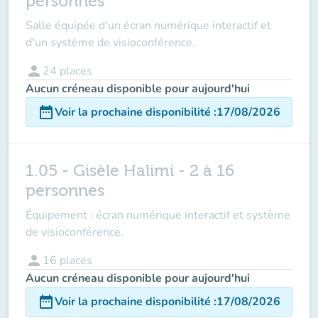
personnes
Salle équipée d'un écran numérique interactif et
d'un système de visioconférence.
person
24
places
Aucun créneau disponible pour aujourd'hui
date_range
Voir la prochaine disponibilité
:
17/08/2026
1.05 - Gisèle Halimi - 2 à 16
personnes
Équipement : écran numérique interactif et système
de visioconférence.
person
16
places
Aucun créneau disponible pour aujourd'hui
date_range
Voir la prochaine disponibilité
:
17/08/2026