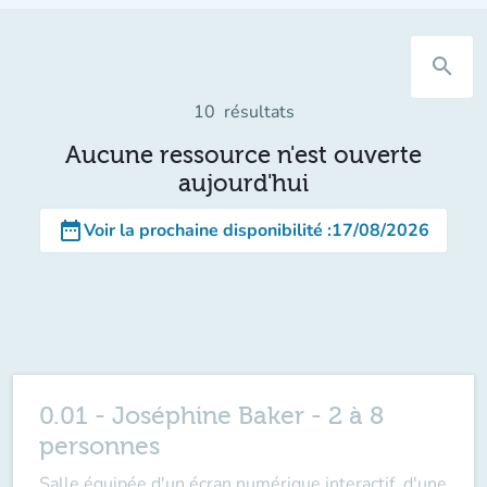
search
10
résultats
Aucune ressource n'est ouverte
aujourd'hui
date_range
Voir la prochaine disponibilité
:
17/08/2026
0.01 - Joséphine Baker - 2 à 8
personnes
Salle équipée d'un écran numérique interactif, d'une