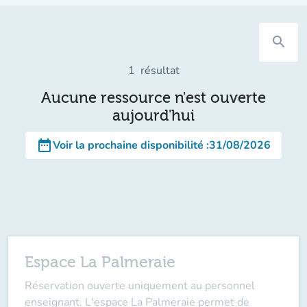
search
1
résultat
Aucune ressource n'est ouverte
aujourd'hui
date_range
Voir la prochaine disponibilité
:
31/08/2026
Espace La Palmeraie
Réservation ouverte
uniquement au personnel
enseignant
. L'espace La Palmeraie permet de