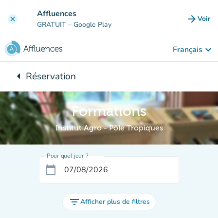
Aller au contenu principal
Affluences
arrow_forward
Voir
clear
(nouve
GRATUIT
– Google Play
keyboard_arrow_down
Français
arrow_left
Réservation
Retour à :
Formations
Institut Agro - Pôle Tropiques
Pour quel jour ?
calendar_today
filter_list
Afficher plus de filtres