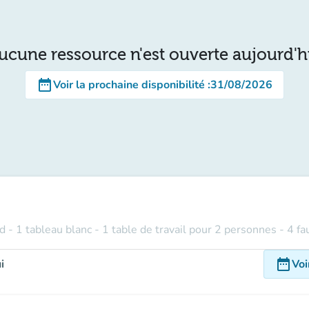
ucune ressource n'est ouverte aujourd'h
date_range
Voir la prochaine disponibilité
:
31/08/2026
 - 1 tableau blanc - 1 table de travail pour 2 personnes - 4 fa
date_range
i
Voi