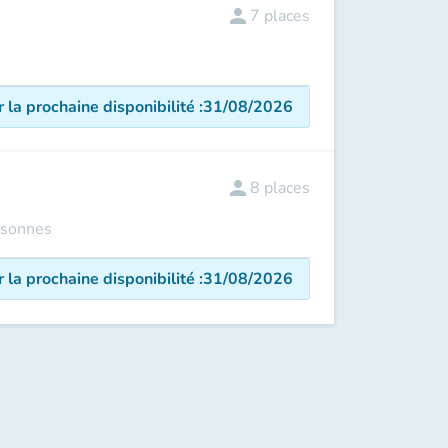
person
7
places
r la prochaine disponibilité
:
31/08/2026
person
8
places
ersonnes
r la prochaine disponibilité
:
31/08/2026