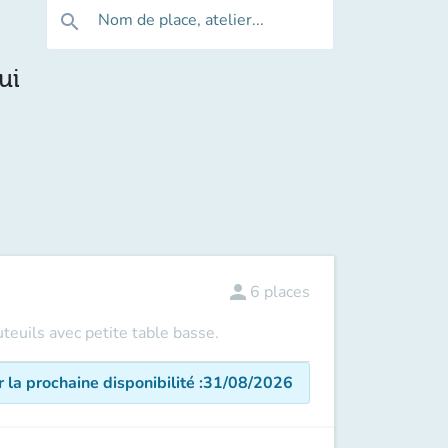
Nom de place, atelier...
search
ui
person
6
places
uteuils avec petite table basse.
r la prochaine disponibilité
:
31/08/2026