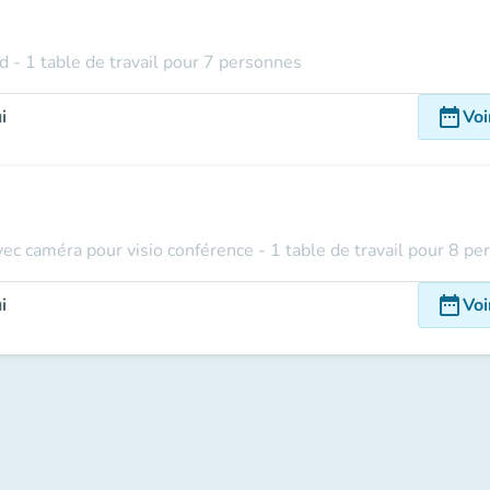
rd - 1 table de travail pour 7 personnes
date_range
i
Voi
vec caméra pour visio conférence - 1 table de travail pour 8 p
date_range
i
Voi