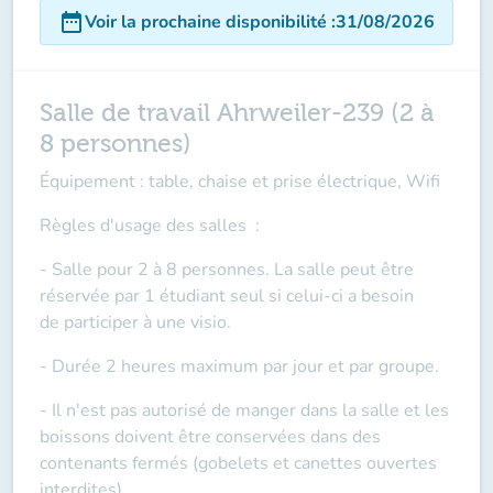
date_range
Voir la prochaine disponibilité
:
31/08/2026
Salle de travail Ahrweiler-239 (2 à
8 personnes)
Équipement : table, chaise et prise électrique, Wifi
Règles d'usage des salles
:
- Salle pour 2 à 8 personnes. La salle peut être
réservée par 1 étudiant seul si celui-ci a besoin
de
participer à une visio
.
- Durée 2 heures maximum par jour et par groupe.
- Il n'est pas autorisé de manger dans la salle et les
boissons doivent être conservées dans des
contenants fermés (gobelets et canettes ouvertes
interdites).