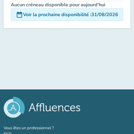
Aucun créneau disponible pour aujourd'hui
date_range
Voir la prochaine disponibilité
:
31/08/2026
(nouvel onglet)
Vous êtes un professionnel ?
FAQ