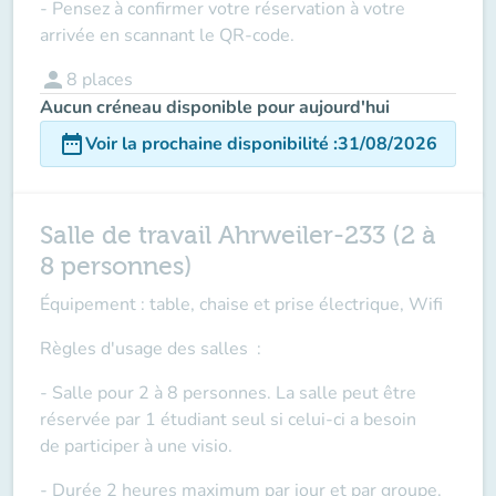
- Pensez à confirmer votre réservation à votre
arrivée en scannant le QR-code.
person
8
places
Aucun créneau disponible pour aujourd'hui
date_range
Voir la prochaine disponibilité
:
31/08/2026
Salle de travail Ahrweiler-233 (2 à
8 personnes)
Équipement : table, chaise et prise électrique, Wifi
Règles d'usage des salles
:
- Salle pour 2 à 8 personnes. La salle peut être
réservée par 1 étudiant seul si celui-ci a besoin
de
participer à une visio
.
- Durée 2 heures maximum par jour et par groupe.