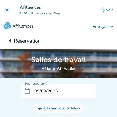
Aller au contenu principal
Affluences
arrow_forward
Voir
clear
(nouve
GRATUIT
– Google Play
keyboard_arrow_down
Français
arrow_left
Réservation
Retour à :
Salles de travail
Hélène-Ahrweiler
Pour quel jour ?
calendar_today
filter_list
Afficher plus de filtres