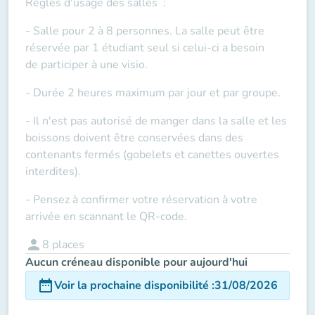
Règles d'usage des salles
:
- Salle pour 2 à 8 personnes. La salle peut être
réservée par 1 étudiant seul si celui-ci a besoin
de
participer à une visio
.
- Durée 2 heures maximum par jour et par groupe.
- Il n'est pas autorisé de manger dans la salle et les
boissons doivent être conservées dans des
contenants fermés (gobelets et canettes ouvertes
interdites).
- Pensez à confirmer votre réservation à votre
arrivée en scannant le QR-code.
person
8
places
Aucun créneau disponible pour aujourd'hui
date_range
Voir la prochaine disponibilité
:
31/08/2026