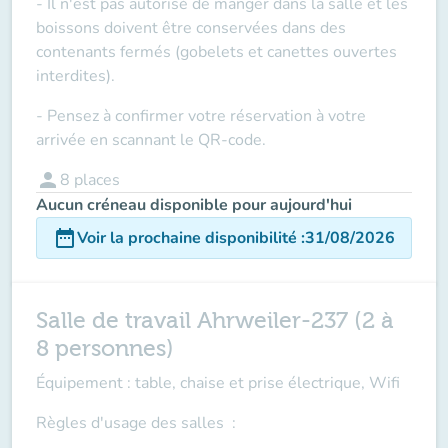
- Il n'est pas autorisé de manger dans la salle et les
boissons doivent être conservées dans des
contenants fermés (gobelets et canettes ouvertes
interdites).
- Pensez à confirmer votre réservation à votre
arrivée en scannant le QR-code.
person
8
places
Aucun créneau disponible pour aujourd'hui
date_range
Voir la prochaine disponibilité
:
31/08/2026
Salle de travail Ahrweiler-237 (2 à
8 personnes)
Équipement : table, chaise et prise électrique, Wifi
Règles d'usage des salles
: