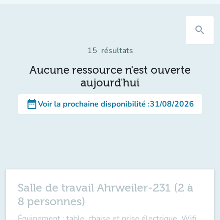
search
15
résultats
Aucune ressource n'est ouverte
aujourd'hui
date_range
Voir la prochaine disponibilité
:
31/08/2026
Salle de travail Ahrweiler-231 (2 à
8 personnes)
Équipement : table, chaise et prise électrique, Wifi