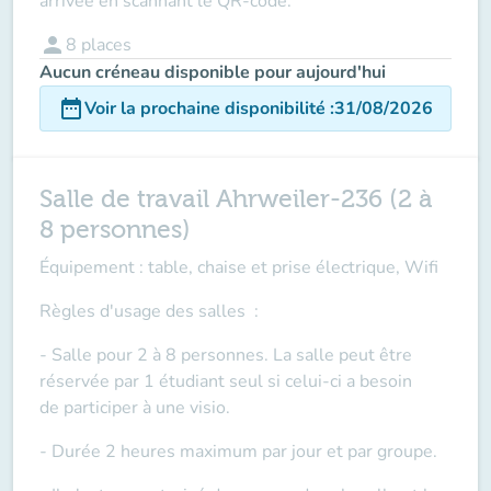
arrivée en scannant le QR-code.
person
8
places
Aucun créneau disponible pour aujourd'hui
date_range
Voir la prochaine disponibilité
:
31/08/2026
Salle de travail Ahrweiler-236 (2 à
8 personnes)
Équipement : table, chaise et prise électrique, Wifi
Règles d'usage des salles
:
- Salle pour 2 à 8 personnes. La salle peut être
réservée par 1 étudiant seul si celui-ci a besoin
de
participer à une visio
.
- Durée 2 heures maximum par jour et par groupe.