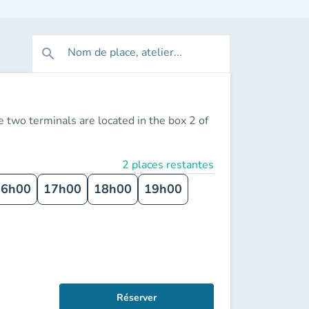
Nom de place, atelier...
search
 two terminals are located in the box 2 of
2 places restantes
16h00
17h00
18h00
19h00
Réserver