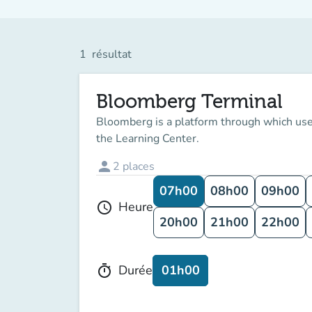
1
résultat
Bloomberg Terminal
Bloomberg is a platform through which user
the Learning Center.
person
2
places
07h00
08h00
09h00
Heure
schedule
20h00
21h00
22h00
01h00
Durée
timer