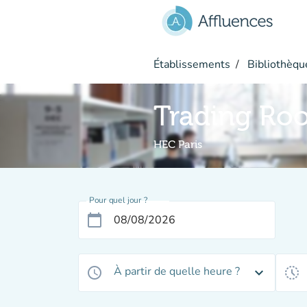
Aller au contenu principal
Établissements
Bibliothèque
Trading Ro
HEC Paris
Pour quel jour ?
calendar_today
À partir de quelle heure ?
access_time
expand_more
history_toggle_off