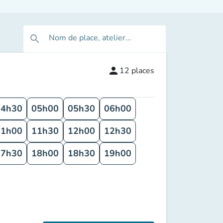
Nom de place, atelier...
search
person
12
places
04h30
05h00
05h30
06h00
11h00
11h30
12h00
12h30
17h30
18h00
18h30
19h00