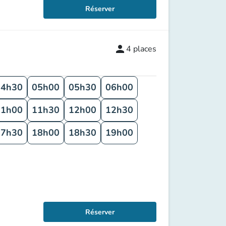
Réserver
person
4
places
04h30
05h00
05h30
06h00
11h00
11h30
12h00
12h30
17h30
18h00
18h30
19h00
Réserver