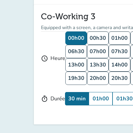
Co-Working 3
Equipped with a screen, a camera and writa
00h00
00h30
01h00
06h30
07h00
07h30
Heure
schedule
13h00
13h30
14h00
19h30
20h00
20h30
30 min
01h00
01h30
Durée
timer