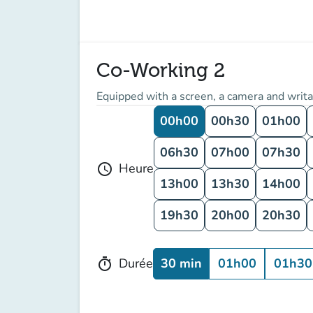
Co-Working 2
Equipped with a screen, a camera and writa
00h00
00h30
01h00
06h30
07h00
07h30
Heure
schedule
13h00
13h30
14h00
19h30
20h00
20h30
30 min
01h00
01h30
Durée
timer