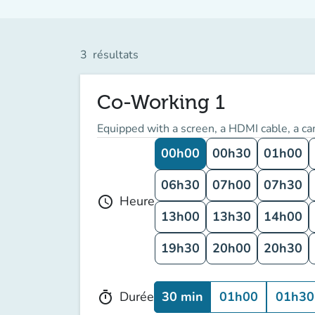
3
résultats
Co-Working 1
Equipped with a screen, a HDMI cable, a 
00h00
00h30
01h00
06h30
07h00
07h30
Heure
schedule
13h00
13h30
14h00
19h30
20h00
20h30
30 min
01h00
01h30
Durée
timer