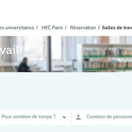
s universitaires
HEC Paris
Réservation
Salles de trav
vail
Pour combien de temps ?
Combien de personne
expand_more
person