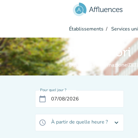
Aller au contenu principal
Établissements
Services uni
Ricercatori
Dip.Ing.dell'Informazione(DEI)
Pour quel jour ?
calendar_today
À partir de quelle heure ?
access_time
expand_more