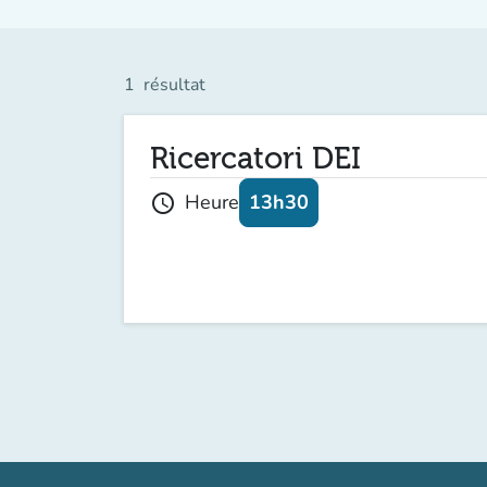
1
résultat
Ricercatori DEI
13h30
Heure
schedule