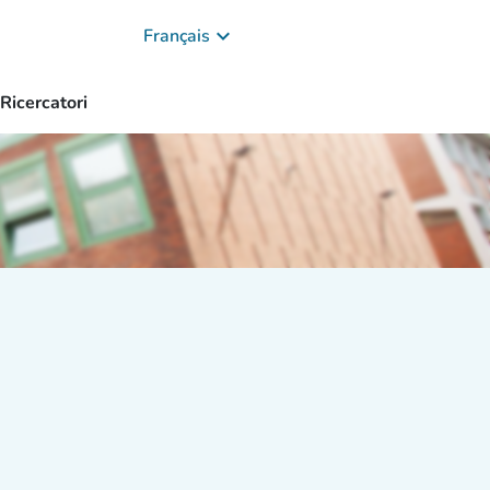
keyboard_arrow_down
Français
Ricercatori