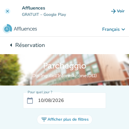
Aller au contenu principal
Affluences
arrow_forward
Voir
clear
(nouve
GRATUIT
– Google Play
keyboard_arrow_down
Français
arrow_left
Réservation
Retour à :
Parcheggio
Dip.Ing.dell'Informazione(DEI)
Pour quel jour ?
calendar_today
filter_list
Afficher plus de filtres