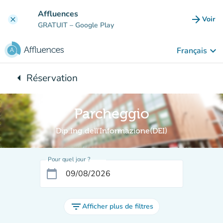
Aller au contenu principal
Affluences
arrow_forward
Voir
clear
(nouve
GRATUIT
– Google Play
keyboard_arrow_down
Français
arrow_left
Réservation
Retour à :
Parcheggio
Dip.Ing.dell'Informazione(DEI)
Pour quel jour ?
calendar_today
filter_list
Afficher plus de filtres