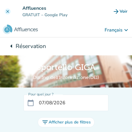
Aller au contenu principal
Affluences
arrow_forward
Voir
clear
(nouve
GRATUIT
– Google Play
keyboard_arrow_down
Français
arrow_left
Réservation
Retour à :
Sportello GIGA
Dip.Ing.dell'Informazione(DEI)
Pour quel jour ?
calendar_today
filter_list
Afficher plus de filtres