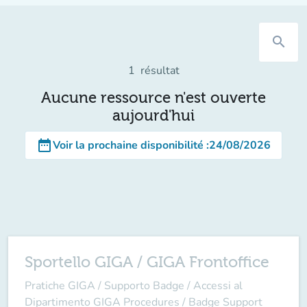
search
1
résultat
Aucune ressource n'est ouverte
aujourd'hui
date_range
Voir la prochaine disponibilité
:
24/08/2026
Sportello GIGA / GIGA Frontoffice
Pratiche GIGA / Supporto Badge / Accessi al
Dipartimento GIGA Procedures / Badge Support