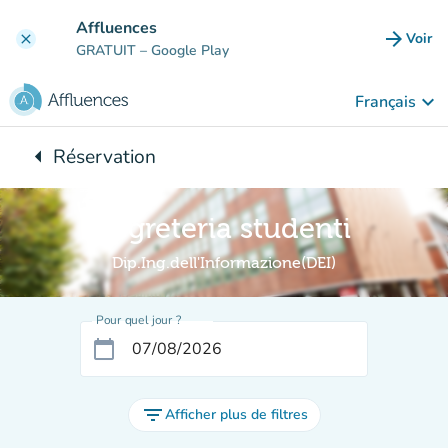
Aller au contenu principal
Affluences
arrow_forward
Voir
clear
(nouve
GRATUIT
– Google Play
keyboard_arrow_down
Français
arrow_left
Réservation
Retour à :
Segreteria studenti
Dip.Ing.dell'Informazione(DEI)
Pour quel jour ?
calendar_today
filter_list
Afficher plus de filtres