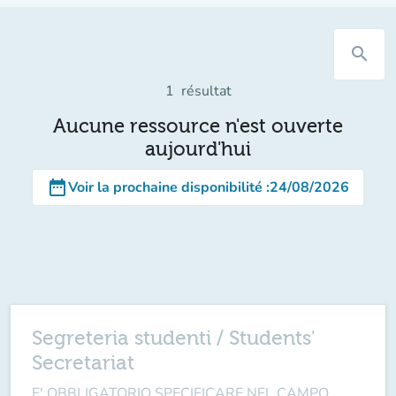
search
1
résultat
Aucune ressource n'est ouverte
aujourd'hui
date_range
Voir la prochaine disponibilité
:
24/08/2026
Segreteria studenti / Students'
Secretariat
E' OBBLIGATORIO SPECIFICARE NEL CAMPO