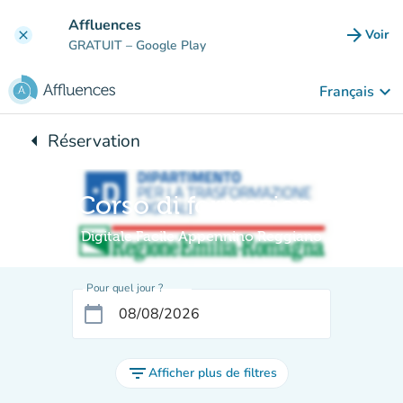
Aller au contenu principal
Affluences
arrow_forward
Voir
clear
(nouve
GRATUIT
– Google Play
keyboard_arrow_down
Français
arrow_left
Réservation
Retour à :
Corso di formazione
Digitale Facile Appennino Reggiano
Pour quel jour ?
calendar_today
filter_list
Afficher plus de filtres