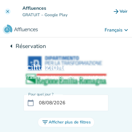
Aller au contenu principal
Affluences
arrow_forward
Voir
clear
(nouve
GRATUIT
– Google Play
keyboard_arrow_down
Français
arrow_left
Réservation
Retour à :
Facilitazione individuale
Digitale Facile Unione Comuni del Sorbara
Pour quel jour ?
calendar_today
filter_list
Afficher plus de filtres