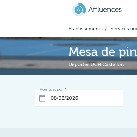
Aller au contenu principal
Établissements
Services uni
Mesa de pi
Deportes UCH Castellón
Pour quel jour ?
calendar_today