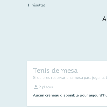
1
résultat
A
Tenis de mesa
Si quieres reservar una mesa para jugar al 
person
2
places
Aucun créneau disponible pour aujourd'hu