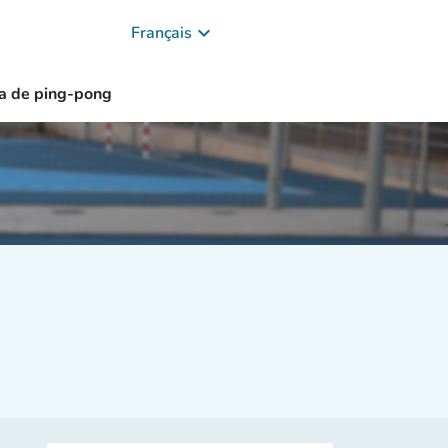
keyboard_arrow_down
Français
a de ping-pong