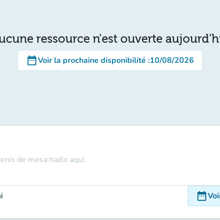
ucune ressource n'est ouverte aujourd'h
date_range
Voir la prochaine disponibilité
:
10/08/2026
tenis de mesa hazlo aquí.
date_range
i
Voi