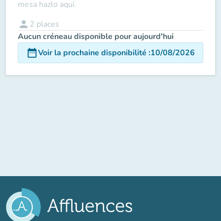
mesa hazlo aquí.
person
2
places
Aucun créneau disponible pour aujourd'hui
date_range
Voir la prochaine disponibilité
:
10/08/2026