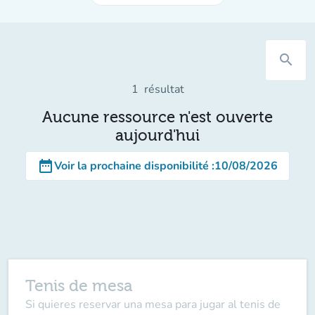
search
1
résultat
Aucune ressource n'est ouverte
aujourd'hui
date_range
Voir la prochaine disponibilité
:
10/08/2026
Tenis de mesa
Si quieres reservar una mesa para jugar al tenis de