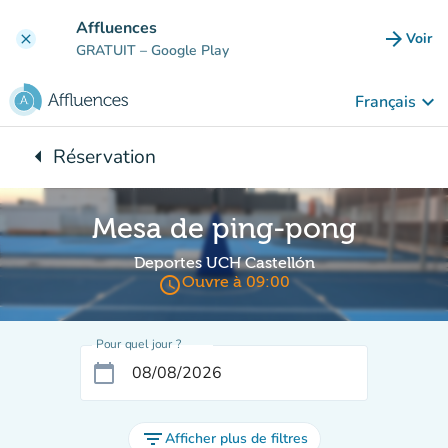
Aller au contenu principal
Affluences
arrow_forward
Voir
clear
(nouve
GRATUIT
– Google Play
keyboard_arrow_down
Français
arrow_left
Réservation
Retour à :
Mesa de ping-pong
Deportes UCH Castellón
access_time
Ouvre à 09:00
Pour quel jour ?
calendar_today
filter_list
Afficher plus de filtres