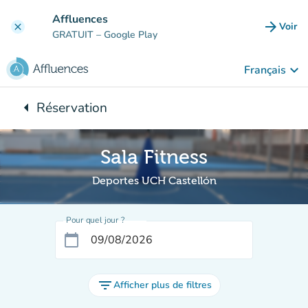
Aller au contenu principal
Affluences
arrow_forward
Voir
clear
(nouve
GRATUIT
– Google Play
keyboard_arrow_down
Français
arrow_left
Réservation
Retour à :
Sala Fitness
Deportes UCH Castellón
Pour quel jour ?
calendar_today
filter_list
Afficher plus de filtres